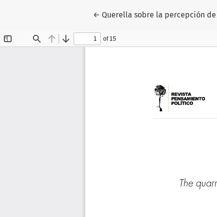
Volver a los detalles del artículo
←
Querella sobre la percepción de 