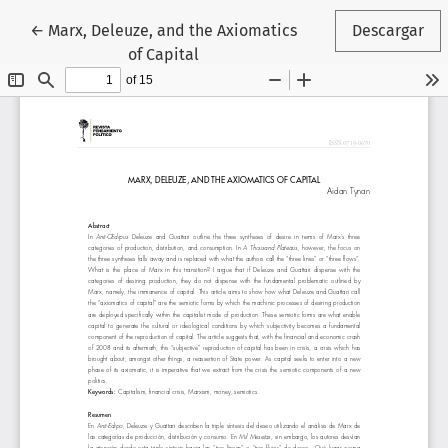
Volver a los detalles del artículo
←
Marx, Deleuze, and the Axiomatics
Descargar
of Capital