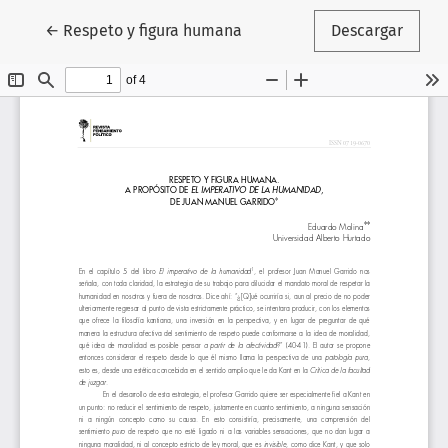
Volver a los detalles del artículo
←
Respeto y figura humana
Descargar