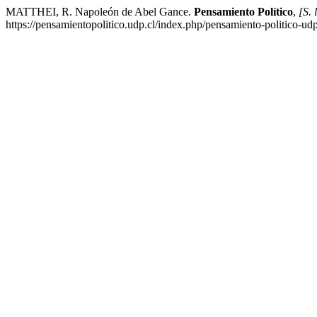
MATTHEI, R. Napoleón de Abel Gance.
Pensamiento Político
,
[S. l
https://pensamientopolitico.udp.cl/index.php/pensamiento-politico-ud