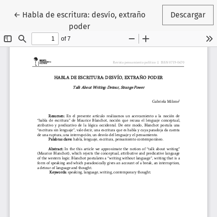
Volver a los detalles del artículo
←
Habla de escritura: desvío, extraño
Descargar
poder