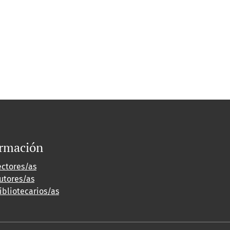
ormación
ectores/as
utores/as
ibliotecarios/as