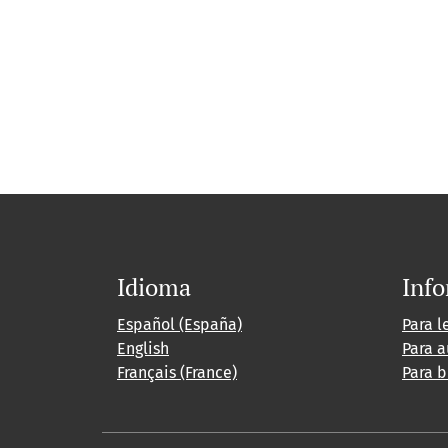
Idioma
Inf
Español (España)
Para l
English
Para a
Français (France)
Para b