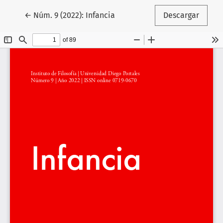
Volver a los detalles del artículo
←
Núm. 9 (2022): Infancia
Descargar