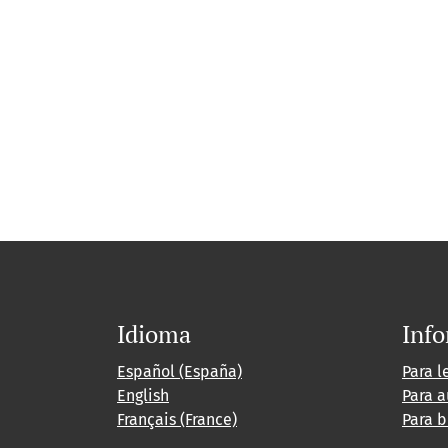
Idioma
Inf
Español (España)
Para l
English
Para a
Français (France)
Para b