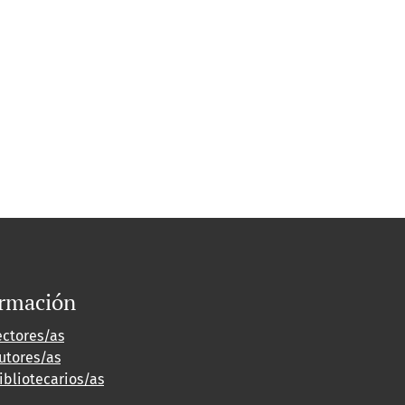
ormación
ectores/as
utores/as
ibliotecarios/as