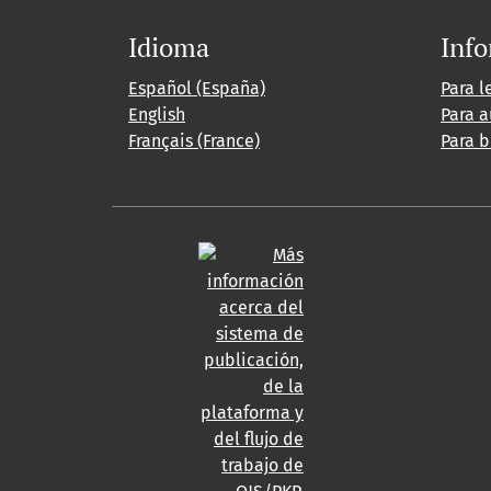
Idioma
Inf
Español (España)
Para l
English
Para a
Français (France)
Para b