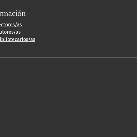
ormación
ectores/as
utores/as
ibliotecarios/as