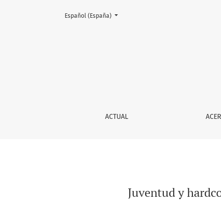
Cambiar el idioma. El actual es:
Español (España)
Juventud y hardcore punk
ACTUAL
ACE
Juventud y hardcor