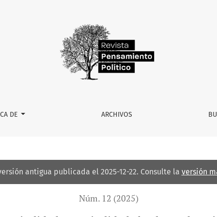
d absoluta y hospitalidad nacionalista
RCA DE
ARCHIVOS
BU
versión antigua publicada el 2025-12-22. Consulte la
versión m
Núm. 12 (2025)