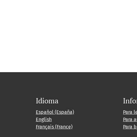
Idioma
Inf
Español (España)
Para l
English
Para a
Français (France)
Para b