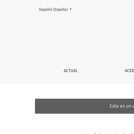
Cambiar el idioma. El actual es:
Español (España)
La hipérbole de la hospitalidad. Hospitalida
ACTUAL
ACE
Esta es un 