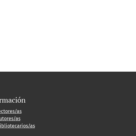
ormación
ectores/as
utores/as
ibliotecarios/as